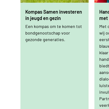
Kompas Samen investeren
Hand
in jeugd en gezin
met 
Een kompas om te komen tot
Met 
bondgenootschap voor
wij o
gezonde generaties.
eerst
blau
klaar
hand
biedt
aans
dial
luist
invul
Part
veer