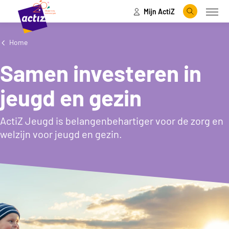
Mijn ActiZ
Naar hoofdinhoud
Naar menu
Zoeken
Open
Naar de homepage
Home
Samen investeren in
jeugd en gezin
ActiZ Jeugd is belangenbehartiger voor de zorg en
welzijn voor jeugd en gezin.