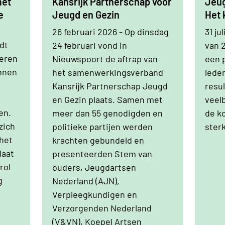
met
Kansrijk Partnerschap voor
Jeu
e
Jeugd en Gezin
Het 
26 februari 2026 - Op dinsdag
31 ju
dt
24 februari vond in
van 
deren
Nieuwspoort de aftrap van
een 
unnen
het samenwerkingsverband
lede
Kansrijk Partnerschap Jeugd
resu
en Gezin plaats. Samen met
veel
en.
meer dan 55 genodigden en
de ko
zich
politieke partijen werden
sterk
 het
krachten gebundeld en
laat
presenteerden Stem van
rol
ouders, Jeugdartsen
g
Nederland (AJN),
Verpleegkundigen en
Verzorgenden Nederland
(V&VN), Koepel Artsen